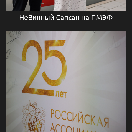
НеВинный Сапсан на ПМЭФ